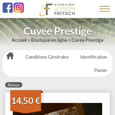
Select Language
▼
Cuvée Prestige
Accueil
>
Boutique en ligne
>
Cuvée Prestige
Conditions Générales
Identification
Panier
Retour
14,50 €