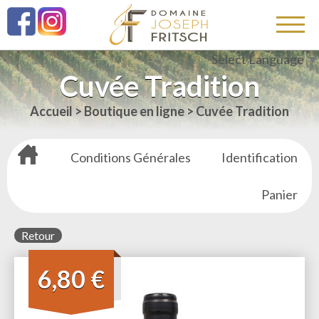
Select Language
▼
Cuvée Tradition
Accueil
>
Boutique en ligne
>
Cuvée Tradition
Conditions Générales
Identification
Panier
Retour
6,80 €